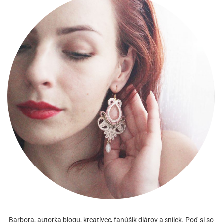
Barbora, autorka blogu, kreatívec, fanúšik diárov a snílek. Poď si so