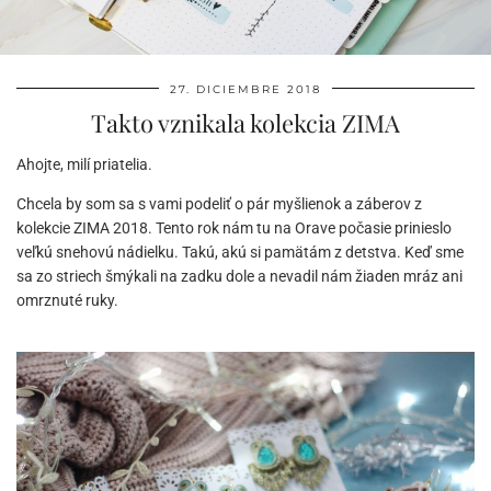
27. DICIEMBRE 2018
Takto vznikala kolekcia ZIMA
Ahojte, milí priatelia.
Chcela by som sa s vami podeliť o pár myšlienok a záberov z
kolekcie ZIMA 2018. Tento rok nám tu na Orave počasie prinieslo
veľkú snehovú nádielku. Takú, akú si pamätám z detstva. Keď sme
sa zo striech šmýkali na zadku dole a nevadil nám žiaden mráz ani
omrznuté ruky.