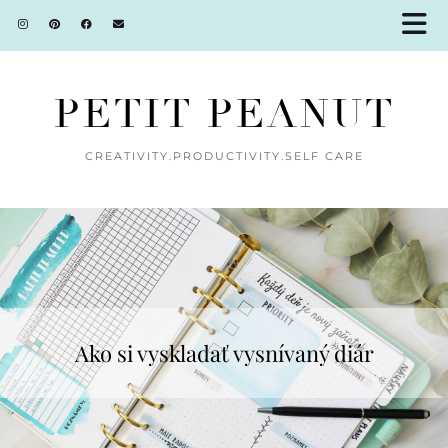
PETIT PEANUT
CREATIVITY.PRODUCTIVITY.SELF CARE
Novinky pre fanúšikov diárov a
Ako si vyskladať vysnívaný diár
zapisovania. Zo zákulisia…