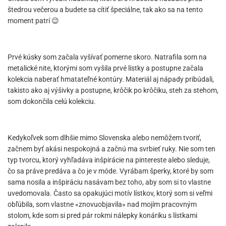
štedrou večerou a budete sa cítiť špeciálne, tak ako sa na tento
moment patrí 😉
Prvé kúsky som začala vyšívať pomerne skoro. Natrafila som na
metalické nite, ktorými som vyšila prvé lístky a postupne začala
kolekcia naberať hmatateľné kontúry. Materiál aj nápady pribúdali,
takisto ako aj výšivky a postupne, krôčik po krôčiku, steh za stehom,
som dokončila celú kolekciu.
Kedykoľvek som dlhšie mimo Slovenska alebo nemôžem tvoriť,
začnem byť akási nespokojná a začnú ma svrbieť ruky. Nie som ten
typ tvorcu, ktorý vyhľadáva inšpirácie na pintereste alebo sleduje,
čo sa práve predáva a čo je v móde. Vyrábam šperky, ktoré by som
sama nosila a inšpiráciu nasávam bez toho, aby som si to vlastne
uvedomovala. Často sa opakujúci motív lístkov, ktorý som si veľmi
obľúbila, som vlastne «znovuobjavila» nad mojím pracovným
stolom, kde som si pred pár rokmi nálepky konáriku s lístkami