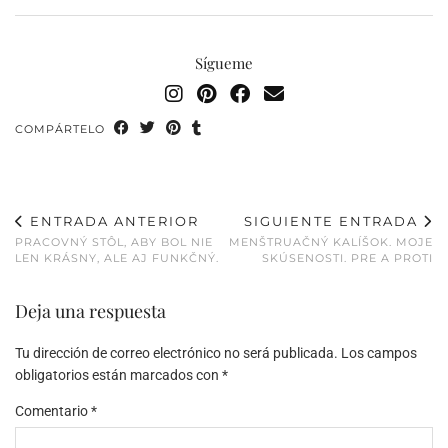
Sígueme
COMPÁRTELO
ENTRADA ANTERIOR
SIGUIENTE ENTRADA
PRACOVNÝ STÔL, ABY BOL NIE
MENŠTRUAČNÝ KALÍŠOK. MOJE
LEN KRÁSNY, ALE AJ FUNKČNÝ.
SKÚSENOSTI. PRE A PROTI
Deja una respuesta
Tu dirección de correo electrónico no será publicada.
Los campos
obligatorios están marcados con
*
Comentario
*