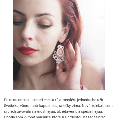
Po minulom roku som si chcela tú atmosféru jednoducho užiť.
Svetielka, vône, punč, kapustnica, sviečky, zima. Novú kolekciu som
si predstavovala slávnostnejšiu, trblietavejšiu a špeciálnejšiu.
Chcela som vyrobiť náušnice, ktoré si s hrdosťou nasadíte pred