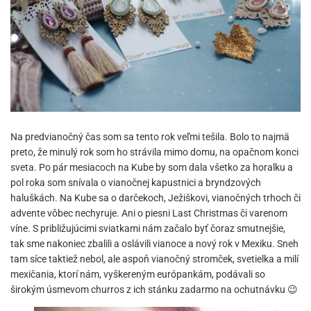
Na predvianočný čas som sa tento rok veľmi tešila. Bolo to najmä
preto, že minulý rok som ho strávila mimo domu, na opačnom konci
sveta. Po pár mesiacoch na Kube by som dala všetko za horalku a
pol roka som snívala o vianočnej kapustnici a bryndzových
haluškách. Na Kube sa o darčekoch, Ježiškovi, vianočných trhoch či
advente vôbec nechyruje. Ani o piesni Last Christmas či varenom
víne. S približujúcimi sviatkami nám začalo byť čoraz smutnejšie,
tak sme nakoniec zbalili a oslávili vianoce a nový rok v Mexiku. Sneh
tam síce taktiež nebol, ale aspoň vianočný stromček, svetielka a milí
mexičania, ktorí nám, vyškereným európankám, podávali so
širokým úsmevom churros z ich stánku zadarmo na ochutnávku 😉