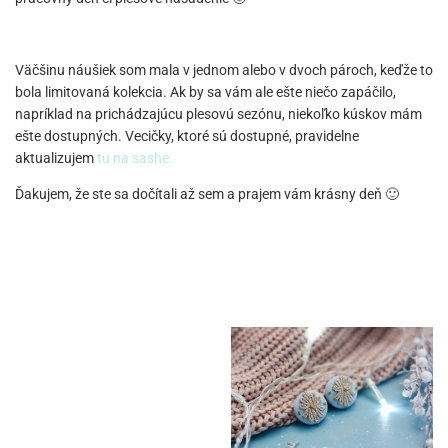
Väčšinu náušiek som mala v jednom alebo v dvoch pároch, keďže to
bola limitovaná kolekcia. Ak by sa vám ale ešte niečo zapáčilo,
napríklad na prichádzajúcu plesovú sezónu, niekoľko kúskov mám
ešte dostupných. Vecičky, ktoré sú dostupné, pravidelne
aktualizujem
tu na sashe.
Ďakujem, že ste sa dočítali až sem a prajem vám krásny deň 🙂