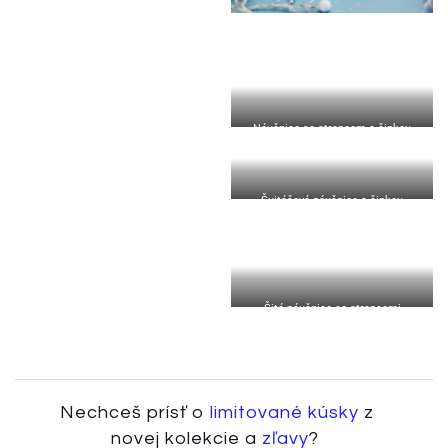
Náušnice so strapcom a čipkou
Šujtášové náušnice s čipkou
Šité náušnice so strapcami
Nechceš prísť o
limitované kúsky
z
novej kolekcie a
zľavy
?