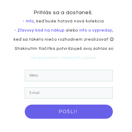
Prihlás sa a dostaneš:
-
Info
, keď bude hotová nová kolekcia
-
Zľavový kód na nákup
alebo
info o výpredaji,
keď sa takéto niečo rozhodnem zrealizovať 😉
Stisknutím tlačítka potvrdzuješ svoj súhlas so
spracovaním osobných údajov
POŠLI!