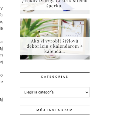
7 rokov tvorby. Cesta k šitému
šperku.
yv
ľa
e,
je
Ako si vyrobiť štýlovú
ka
dekoráciu s kalendárom +
aj
kalendá…
ím
ej
čo
CATEGORÍAS
de
Categorías
aj
MÔJ INSTAGRAM