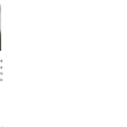
vé
da
ni
lo