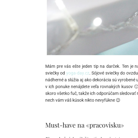
Mám pre vás ešte jeden tip na darček. Ten je na
sviečky od
yoga-day.cz
. Sójové sviečky do ovzdu
nádherné a slúžia aj ako dekorácia sú vyrobené u
v ich ponuke nenájdete veľa rovnakých kusov 🙂
skoro všetko fuč, takže ich odporúčam sledovať
nech vám váš kúsok nikto nevyfúkne 😉
Must-have na «pracovisku»