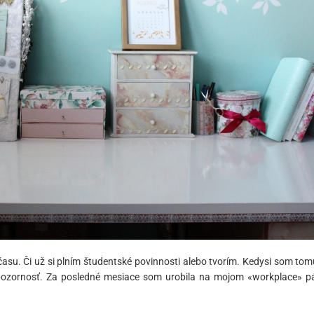
času. Či už si plním študentské povinnosti alebo tvorím. Kedysi som tom
 pozornosť. Za posledné mesiace som urobila na mojom «workplace» p