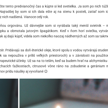
žite tento predvianočný čas a kúpte si led svetielka. Ja som po nich túži
ajradšej by som si ich dala ešte aj na stenu k posteli, zatiaľ som i
 nich nadšená. Vianoce celý rok.
ňou orgovánu. Už dávnejšie som si vyrábala taký menší svietnik – 
čipku a obmotala jutovým špagátikom. Keď v ňom horí sviečka, vytvá
ak aj dajú kúpiť, videla som niekoľko naozaj nádherných až som sa takm
r. Pridávajú sa doň éterické oleje, ktoré spolu s vodou vytvárajú stude
k sa nepoužíva v príliš veľkých priestoroch) a v závislosti na použit
erapeutické účinky. Už sa na to teším, keď sa budem hrať na alchymistku
chacích ťažkostiach, citrusové vône ráno na zobudenie a geránium 
mov prídu náušky aj vyvoňané 😉