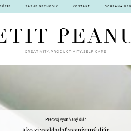
GÓRIE
SASHE OBCHODÍK
KONTAKT
OCHRANA OS
ETIT PEAN
CREATIVITY.PRODUCTIVITY.SELF CARE
Pre tvoj vysnívaný diár
Ako si vyskladať vysnívaný diár