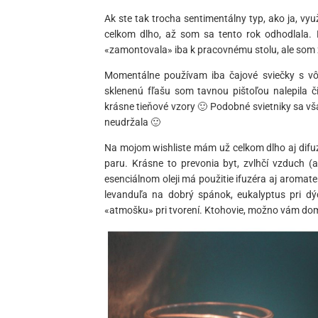
Ak ste tak trocha sentimentálny typ, ako ja, vyu
celkom dlho, až som sa tento rok odhodlala. N
«zamontovala» iba k pracovnému stolu, ale som z
Momentálne používam iba čajové sviečky s vô
sklenenú fľašu som tavnou pištoľou nalepila 
krásne tieňové vzory 🙂 Podobné svietniky sa vš
neudržala 🙂
Na mojom wishliste mám už celkom dlho aj difuzé
paru. Krásne to prevonia byt, zvlhčí vzduch (a
esenciálnom oleji má použitie ifuzéra aj aromat
levanduľa na dobrý spánok, eukalyptus pri dý
«atmošku» pri tvorení. Ktohovie, možno vám do