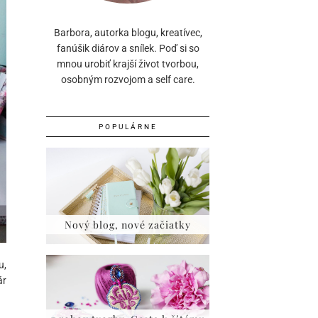
Barbora, autorka blogu, kreatívec,
fanúšik diárov a snílek. Poď si so
mnou urobiť krajší život tvorbou,
osobným rozvojom a self care.
POPULÁRNE
Nový blog, nové začiatky
u,
ár