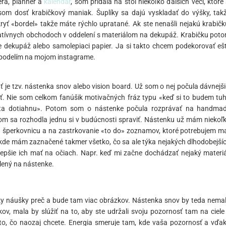
erá, planner a
kalendár
, som pridala na stôl niekoľko ďalších vecí, ktoré 
i, som dosť krabičkový maniak. Šuplíky sa dajú vyskladať do výšky, tak
ryť «bordel» takže máte rýchlo upratané. Ak ste nenašli nejakú krabičk
eatívnych obchodoch v oddelení s materiálom na dekupáž. Krabičku pot
e dekupáž alebo samolepiaci papier. Ja si takto chcem podekorovať eš
e podelím na mojom instagrame.
 je tzv. nástenka snov alebo vision board. Už som o nej počula dávnejši
ť. Nie som celkom fanúšik motivačných fráz typu «keď si to budem tu
ivota dotiahnu». Potom som o nástenke počula rozprávať na handma
som sa rozhodla jednu si v budúcnosti spraviť. Nástenku už mám niekoľ
 šperkovnicu a na zastrkovanie «to do» zoznamov, ktoré potrebujem m
, kde mám zaznačené takmer všetko, čo sa ale týka nejakých dlhodobejší
lepšie ich mať na očiach. Napr. keď mi začne dochádzať nejaký materiá
dlený na nástenke.
ky náušky preč a bude tam viac obrázkov. Nástenka snov by teda nema
v, mala by slúžiť na to, aby ste udržali svoju pozornosť tam na ciele
te to, čo naozaj chcete. Energia smeruje tam, kde vaša pozornosť a vďa