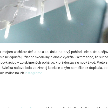
 mojom wishliste tiež a bola to láska na prvý pohľad. Ide o tieto sójo
šia nevypúšťajú žiadne škodliviny a dlhšie vydržia. Okrem toho, že sú te
pcykláciou – zo sklenených pohárov, ktoré dostávajú nový život. Preto a
 Sviečka naľavo bola zo zimnej kolekcie a kým som článok dopísala, bo
 minimálne na ich
instagrame ,