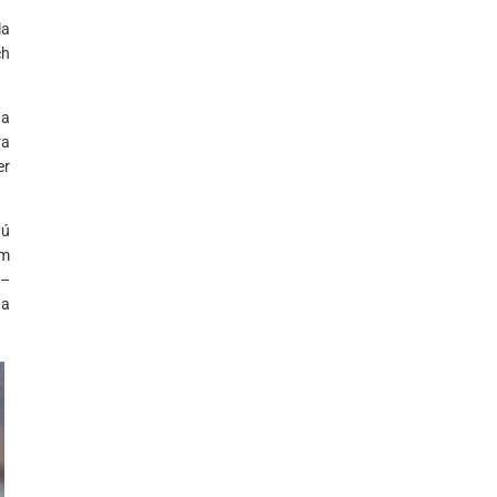
la
ch
na
ra
er
nú
om
 –
na