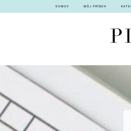
DOMOV
MÔJ PRÍBEH
KATE
P