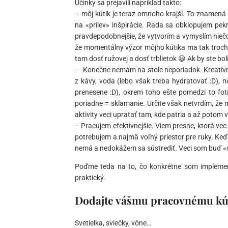
Účinky sa prejavili napríklad takto:
– môj kútik je teraz omnoho krajší. To znamená n
na «prílev» inšpirácie. Rada sa obklopujem pek
pravdepodobnejšie, že vytvorím a vymyslím niečo
že momentálny výzor môjho kútika ma tak trocha o
tam dosť ružovej a dosť trblietok 😀 Ak by ste bo
– Konečne nemám na stole neporiadok. Kreatívne 
z kávy, voda (lebo však treba hydratovať :D), ne
prenesene :D), okrem toho ešte pomedzi to fotí
poriadne = sklamanie. Určite však netvrdím, že 
aktivity veci upratať tam, kde patria a až potom 
– Pracujem efektívnejšie. Viem presne, ktorá vec
potrebujem a najmä voľný priestor pre ruky. Keď 
nemá a nedokážem sa sústrediť. Veci som buď «
Poďme teda na to, čo konkrétne som implemento
praktický.
Dodajte vášmu pracovnému kú
Svetielka, sviečky, vône…