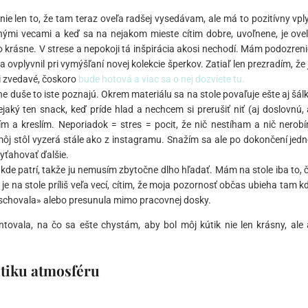
ie len to, že tam teraz oveľa radšej vysedávam, ale má to pozitívny vpl
nými vecami a keď sa na nejakom mieste cítim dobre, uvoľnene, je ove
 krásne. V strese a nepokoji tá inšpirácia akosi nechodí. Mám podozreni
vplyvnil pri vymýšľaní novej kolekcie šperkov. Zatiaľ len prezradím, že 
li zvedavé, čoskoro
bude hotová a viac sa o nej dozviete tu.
duše to iste poznajú. Okrem materiálu sa na stole povaľuje ešte aj šál
jaký ten snack, keď príde hlad a nechcem si prerušiť niť (aj doslovnú, 
m a kreslím. Neporiadok = stres = pocit, že nič nestíham a nič nerob
môj stôl vyzerá stále ako z instagramu. Snažím sa ale po dokončení jedn
vyťahovať ďalšie.
 kde patrí, takže ju nemusím zbytočne dlho hľadať. Mám na stole iba to, 
je na stole príliš veľa vecí, cítim, že moja pozornosť občas ubieha tam k
schovala» alebo presunula mimo pracovnej dosky.
vala, na čo sa ešte chystám, aby bol môj kútik nie len krásny, ale 
tiku atmosféru