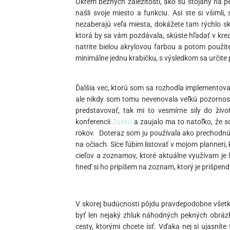
Okrem bežných záležitostí, ako sú stojany na p
našli svoje miesto a funkciu. Asi ste si všiml
nezaberajú veľa miesta, dokážete tam rýchlo sk
ktorá by sa vám pozdávala, skúste hľadať v kr
natrite bielou akrylovou farbou a potom použit
minimálne jednu krabičku, s výsledkom sa určit
Ďalšia vec, ktorú som sa rozhodla implementovať
ale nikdy som tomu nevenovala veľkú pozornos
predstavovať, tak mi to vesmírne sily do ž
konferencii
Zuzku
a zaujalo ma to natoľko, že 
rokov. Doteraz som ju používala ako prechodnú
na očiach. Síce ľúbim listovať v mojom planneri
cieľov a zoznamov, ktoré aktuálne využívam je 
hneď si ho pripíšem na zoznam, ktorý je prišpen
V skorej budúcnosti pôjdu pravdepodobne všet
byť len nejaký zhluk náhodných pekných obrázko
cesty, ktorými chcete ísť. Vďaka nej si ujasní