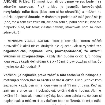
ÁNO/NIE.
Príklad: 15 minút journalingu denne verzus budem sa
zdravšie stravovať. Prvý príklad je
jasnejší, konkrétnejší,
nevyžaduje toľko času
(lebo som si ho ohraničila) a môžem na
otázku odpoveď
áno/nie
. V druhom prípade to až také jasné nie je
(noo, mala som síce zeleninu, ale dala som aj jednu horalku, lebo ma
prepadol hlad, tak teraz vlastne neviem, stravovala som sa dnes
zdravo?… )
–
MINIMUM VIABLE ACTION.
Toto je technika, ktorou môžeš
presvedčiť k akcii nielen druhých ale aj seba. Ak si vyberieš
ten
najjednoduchší, najmenší krok, pravdepodobnosť, že aktivitu
vykonáš sa zdvojnásobuje.
Každý deň budem cvičiť 1, 5 hodiny
jógu verzus každý deň si dám krátky 15 minútový pozdrav slnku. Čo
myslíte, čo skôr dodržím?
Väčšinou je najhoršie práve začať a táto technika ťa nakopne a
motivuje v dňoch, keď sa necítiš na väčší výkon.
Funguje to celkom
zázračne, každý deň si na jógu viem nájsť 15 minút času. Keď už
začnem a chce sa mi pokračovať, cvičím ďalšiu hodinu. Ak nie,
cvičím 15 minút ale nemám výčitky, lebo som splnila to, čo som si
naplánovala a môžem si to v ďalšom bode odškrtnúť. To mi prináša