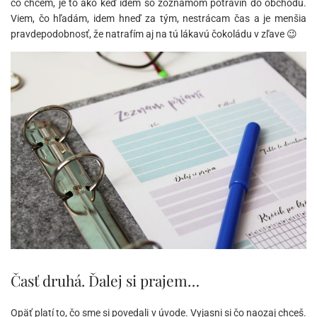
čo chcem, je to ako keď idem so zoznamom potravín do obchodu.
Viem, čo hľadám, idem hneď za tým, nestrácam čas a je menšia
pravdepodobnosť, že natrafím aj na tú lákavú čokoládu v zľave 😉
Časť druhá. Ďalej si prajem…
Opäť platí to, čo sme si povedali v úvode. Vyjasni si čo naozaj chceš.