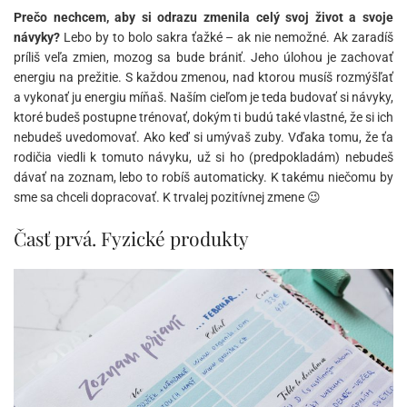
Prečo nechcem, aby si odrazu zmenila celý svoj život a svoje
návyky?
Lebo by to bolo sakra ťažké – ak nie nemožné. Ak zaradíš
príliš veľa zmien, mozog sa bude brániť. Jeho úlohou je zachovať
energiu na prežitie. S každou zmenou, nad ktorou musíš rozmýšľať
a vykonať ju energiu míňaš. Naším cieľom je teda budovať si návyky,
ktoré budeš postupne trénovať, dokým ti budú také vlastné, že si ich
nebudeš uvedomovať. Ako keď si umývaš zuby. Vďaka tomu, že ťa
rodičia viedli k tomuto návyku, už si ho (predpokladám) nebudeš
dávať na zoznam, lebo to robíš automaticky. K takému niečomu by
sme sa chceli dopracovať. K trvalej pozitívnej zmene 😉
Časť prvá. Fyzické produkty