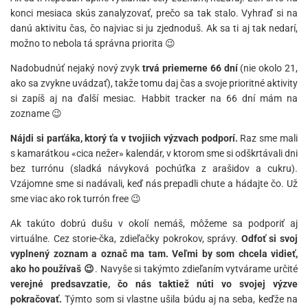
konci mesiaca skús zanalyzovať, prečo sa tak stalo. Vyhraď si na
danú aktivitu čas, čo najviac si ju zjednoduš. Ak sa ti aj tak nedarí,
možno to nebola tá správna priorita 😉
Nadobudnúť nejaký nový zvyk
trvá priemerne 66 dní
(nie okolo 21,
ako sa zvykne uvádzať), takže tomu daj čas a svoje prioritné aktivity
si zapíš aj na ďalší mesiac. Habbit tracker na 66 dní mám na
zozname 😉
Nájdi si parťáka, ktorý ťa v tvojiich výzvach podporí.
Raz sme mali
s kamarátkou «cica nežer» kalendár, v ktorom sme si odškrtávali dni
bez turrónu (sladká návyková pochúťka z arašidov a cukru).
Vzájomne sme si nadávali, keď nás prepadli chute a hádajte čo. Už
sme viac ako rok turrón free 😉
Ak takúto dobrú dušu v okolí nemáš, môžeme sa podporiť aj
virtuálne. Cez storie-čka, zdieľačky pokrokov, správy.
Odfoť si svoj
vyplnený zoznam a označ ma tam. Veľmi by som chcela vidieť,
ako ho používaš 😉
. Navyše si takýmto zdieľaním vytvárame určité
verejné predsavzatie, čo nás taktiež núti vo svojej výzve
pokračovať.
Týmto som si vlastne ušila búdu aj na seba, keďže na