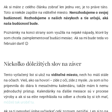
Ak si máte z celého článku zobrať len jednu vec, je to práve táto.
Toto si niekde zapíšte na viditeľné miesto.
Nerozhodujeme o svojej
budúcnosti. Rozhodujeme o našich návykoch a tie určujú, aká
naša budúcnosť bude.
Poznámky na konci strany som využila na nejaké nápady, ktoré by
som chcela zaimplementovať budúci mesiac. Ak sa mi bude teda vo
februári dariť 😉
Niekoľko dôležitých slov na záver
Tento vytlačený list si ulož na
viditeľné miesto,
nech ho máš stále
na očiach. Vieš, ako sa hovorí – zíde z očí, zíde z mysle. Ja som si ho
pripevnila do diára k mesačnému kalendáru, takže mám k nemu
jednoduchý prístup. Kalendáriky na ďalšie mesiace sú v procese
výroby a ak si sa ešte neprihlásila na odber a chcela by si ich mať,
môžeš tak urobiť tu.
Ak sa ti nepodarí úplne vyčiarkať celý zoznam, nezúfaj. Len si to na