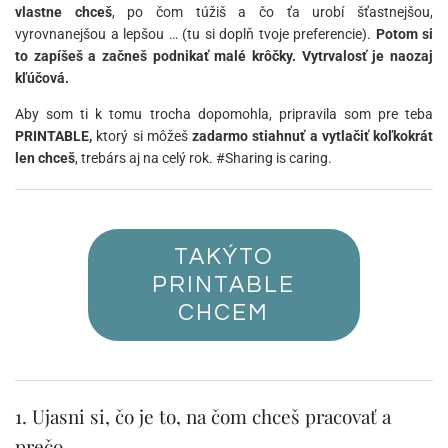
vlastne chceš
, po čom túžiš a čo ťa urobí šťastnejšou,
vyrovnanejšou a lepšou … (tu si doplň tvoje preferencie).
Potom si
to zapíšeš a začneš podnikať malé krôčky. Vytrvalosť je naozaj
kľúčová.
Aby som ti k tomu trocha dopomohla, pripravila som pre teba
PRINTABLE,
ktorý si môžeš
zadarmo stiahnuť a vytlačiť koľkokrát
len chceš
, trebárs aj na celý rok. #Sharing is caring.
TAKÝTO
PRINTABLE
CHCEM
1. Ujasni si, čo je to, na čom chceš pracovať a
prečo.