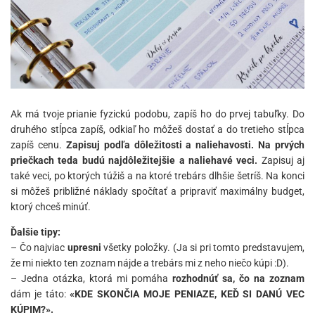
Ak má tvoje prianie fyzickú podobu, zapíš ho do prvej tabuľky. Do
druhého stĺpca zapíš, odkiaľ ho môžeš dostať a do tretieho stĺpca
zapíš cenu.
Zapisuj podľa dôležitosti a naliehavosti. Na prvých
priečkach teda budú najdôležitejšie a naliehavé veci.
Zapisuj aj
také veci, po ktorých túžiš a na ktoré trebárs dlhšie šetríš. Na konci
si môžeš približné náklady spočítať a pripraviť maximálny budget,
ktorý chceš minúť.
Ďalšie tipy:
– Čo najviac
upresni
všetky položky. (Ja si pri tomto predstavujem,
že mi niekto ten zoznam nájde a trebárs mi z neho niečo kúpi :D).
– Jedna otázka, ktorá mi pomáha
rozhodnúť sa, čo na zoznam
dám je táto:
«KDE SKONČIA MOJE PENIAZE, KEĎ SI DANÚ VEC
KÚPIM?».