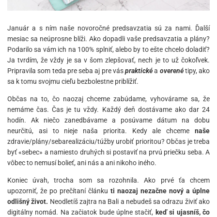
Január a s ním naše novoročné predsavzatia sú za nami. Ďalší
mesiac sa neúprosne blíži. Ako dopadli vaše predsavzatia a plány?
Podarilo sa vám ich na 100% splniť, alebo by to ešte chcelo doladiť?
Ja tvrdím, že vždy je sa v šom zlepšovať, nech je to už čokoľvek.
Pripravila som teda pre seba aj pre vás
praktické
a
overené
tipy, ako
sa k tomu svojmu cieľu bezbolestne priblížiť.
Občas na to, čo naozaj chceme zabúdame, vyhovárame sa, že
nemáme čas. Čas je tu vždy. Každý deň dostávame ako dar 24
hodín. Ak niečo zanedbávame a posúvame dátum na dobu
neurčitú, asi to nieje naša priorita. Kedy ale chceme
naše
zdravie/plány/sebarealizáciu/túžby urobiť prioritou? Občas je treba
byť «sebec» a namiesto druhých si postaviť na prvú priečku seba. A
vôbec to nemusí bolieť, ani nás a ani nikoho iného.
Koniec úvah, trocha som sa rozohnila. Ako prvé ťa chcem
upozorniť, že po prečítaní článku
ti naozaj nezačne nový a úplne
odlišný život.
Neodletíš zajtra na Bali a nebudeš sa odrazu živiť ako
digitálny nomád. Na začiatok bude úplne stačiť,
keď si ujasníš, čo