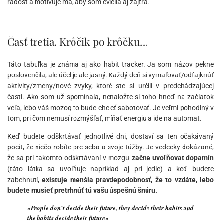
radosť a motivuje ma, aby som cvičila aj zajtra.
Časť tretia. Krôčik po krôčku…
Táto tabuľka je známa aj ako habit tracker. Ja som názov pekne
poslovenčila, ale účel je ale jasný. Každý deň si vymaľovať/odfajknúť
aktivity/zmeny/nové zvyky, ktoré ste si určili v predchádzajúcej
časti. Ako som už spomínala, nenaložte si toho hneď na začiatok
veľa, lebo váš mozog to bude chcieť sabotovať. Je veľmi pohodlný v
tom, pri čom nemusí rozmýšľať, míňať energiu a ide na automat.
Keď budete odškrtávať jednotlivé dni, dostaví sa ten očakávaný
pocit, že niečo robíte pre seba a svoje túžby. Je vedecky dokázané,
že sa pri takomto odškrtávaní v mozgu
začne uvoľňovať dopamín
(táto látka sa uvoľňuje napríklad aj pri jedle) a keď budete
zabehnutí,
existuje menšia pravdepodobnosť, že to vzdáte, lebo
budete musieť pretrhnúť tú vašu úspešnú šnúru.
«People don´t decide their future, they decide their habits and
the habits decide their future»