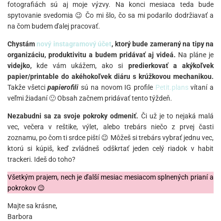
fotografiách sú aj moje výzvy. Na konci mesiaca teda bude
spytovanie svedomia 😉 Čo mi šlo, čo sa mi podarilo dodržiavať a
na čom budem ďalej pracovať.
Chystám
nový instagramový účet
, ktorý bude zameraný na tipy na
organizáciu, produktivitu a budem pridávať aj videá.
Na pláne je
videjko,
kde vám ukážem, ako si
predierkovať a akýkoľvek
papier/printable do akéhokoľvek diáru s krúžkovou mechanikou.
Takže všetci
papierofili
sú na novom IG profile
Petit.plans
vítaní a
veľmi žiadaní 🙂 Obsah začnem pridávať tento týždeň.
Nezabudni sa za svoje pokroky odmeniť.
Či už je to nejaká malá
vec, večera v reštike, výlet, alebo trebárs niečo z prvej časti
zoznamu, po čom ti srdce piští 😉 Môžeš si trebárs vybrať jednu vec,
ktorú si kúpiš, keď zvládneš odškrtať jeden celý riadok v habit
trackeri. Ideš do toho?
Všetkým prajem, nech je ďalší mesiac mesiacom splnených prianí a
pokrokov 😉
Majte sa krásne,
Barbora