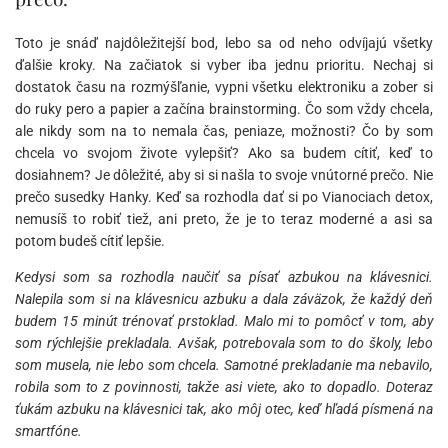
Toto je snáď najdôležitejší bod, lebo sa od neho odvíjajú všetky
ďalšie kroky. Na začiatok si vyber iba jednu prioritu. Nechaj si
dostatok času na rozmýšľanie, vypni všetku elektroniku a zober si
do ruky pero a papier a začína brainstorming. Čo som vždy chcela,
ale nikdy som na to nemala čas, peniaze, možnosti? Čo by som
chcela vo svojom živote vylepšiť? Ako sa budem cítiť, keď to
dosiahnem? Je dôležité, aby si si našla to svoje vnútorné prečo. Nie
prečo susedky Hanky. Keď sa rozhodla dať si po Vianociach detox,
nemusíš to robiť tiež, ani preto, že je to teraz moderné a asi sa
potom budeš cítiť lepšie.
Kedysi som sa rozhodla naučiť sa písať azbukou na klávesnici.
Nalepila som si na klávesnicu azbuku a dala záväzok, že každý deň
budem 15 minút trénovať prstoklad. Malo mi to pomôcť v tom, aby
som rýchlejšie prekladala. Avšak, potrebovala som to do školy, lebo
som musela, nie lebo som chcela. Samotné prekladanie ma nebavilo,
robila som to z povinnosti, takže asi viete, ako to dopadlo. Doteraz
ťukám azbuku na klávesnici tak, ako môj otec, keď hľadá písmená na
smartfóne.