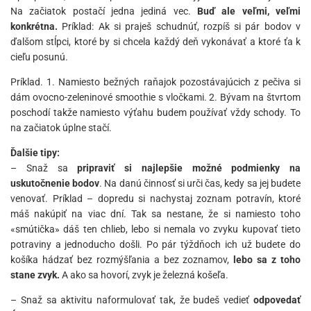
Na začiatok postačí jedna jediná vec.
Buď ale veľmi, veľmi
konkrétna.
Príklad: Ak si praješ schudnúť, rozpíš si pár bodov v
ďalšom stĺpci, ktoré by si chcela každý deň vykonávať a ktoré ťa k
cieľu posunú.
Príklad. 1. Namiesto bežných raňajok pozostávajúcich z pečiva si
dám ovocno-zeleninové smoothie s vločkami. 2. Bývam na štvrtom
poschodí takže namiesto výťahu budem používať vždy schody. To
na začiatok úplne stačí.
Ďalšie tipy:
– Snaž sa
pripraviť si najlepšie možné podmienky na
uskutočnenie bodov
. Na danú činnosť si urči čas, kedy sa jej budete
venovať. Príklad – dopredu si nachystaj zoznam potravín, ktoré
máš nakúpiť na viac dní. Tak sa nestane, že si namiesto toho
«smútička» dáš ten chlieb, lebo si nemala vo zvyku kupovať tieto
potraviny a jednoducho došli. Po pár týždňoch ich už budete do
košíka hádzať bez rozmýšľania a bez zoznamov,
lebo sa z toho
stane zvyk.
A ako sa hovorí, zvyk je železná košeľa.
– Snaž sa aktivitu naformulovať tak, že budeš vedieť
odpovedať