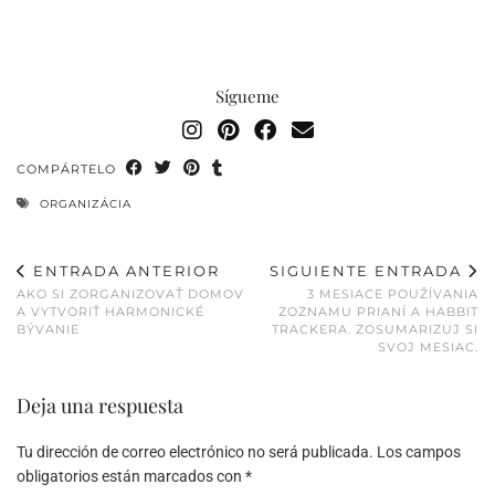
Sígueme
COMPÁRTELO
ORGANIZÁCIA
ENTRADA ANTERIOR
SIGUIENTE ENTRADA
AKO SI ZORGANIZOVAŤ DOMOV
3 MESIACE POUŽÍVANIA
A VYTVORIŤ HARMONICKÉ
ZOZNAMU PRIANÍ A HABBIT
BÝVANIE
TRACKERA. ZOSUMARIZUJ SI
SVOJ MESIAC.
Deja una respuesta
Tu dirección de correo electrónico no será publicada.
Los campos
obligatorios están marcados con
*