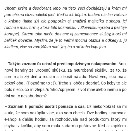
Chcem krém a deodorant, lebo mi tieto veci dochádzajú a krém mi
pomáha na ekzematickú pleť. Keď si ich kúpim, budem nie len voňavá
a krásna (haha :D) ale podporím aj snaživú majiteľku e-shopu, jej
rodinu a malú firmu, ktorá túto kozmetiku v Slovinsku vyrába a pestuje
konope). Okrem toho niečo dostane aj zamestnanec služby, ktorý mi
balíček dovezie. Myslím, že je to veľmi mocná otázka a odkedy si ju
kladiem, viac sa zamýšľam nad tým, čo a od koho kupujem.
–
Takýto zoznam ťa uchráni pred impulzívnym nakupovaním.
Áno,
nové handry za urobenú skúšku, za neurobenú skúšku, za to, že
som mala zlý deň a musím si zlepšiť náladu. Nová vec, lebo mala
pekný obal. (Poznáme to ;-)). Treba si občas dopriať. Čo keby to ale
bolo niečo, čo mi zlepší/uľahčí/spríjemní život mne alebo inému a po
dni na to nezabudnem?
–
Zoznam ti pomôže ušetriť peniaze a čas.
Už niekoľkokrát sa mi
stalo, že som nakúpila viac, ako som chcela. Dve hodiny lustrovala
e-shop a ďalšiu hodinu sa rozhodovala nad produktom, ktorý mi
chýbal v košíku, aby som mala zadarmo poštovné. Keď si zapíšem,