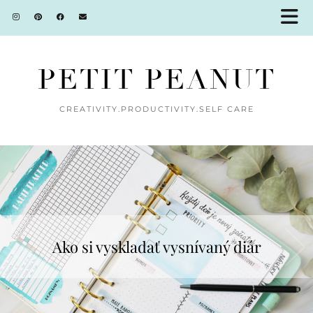
PETIT PEANUT
CREATIVITY.PRODUCTIVITY.SELF CARE
Ako si vyskladať vysnívaný diár