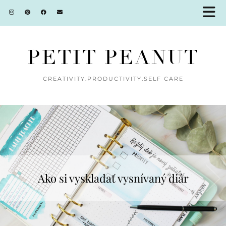
PETIT PEANUT
CREATIVITY.PRODUCTIVITY.SELF CARE
Ako si vyskladať vysnívaný diár