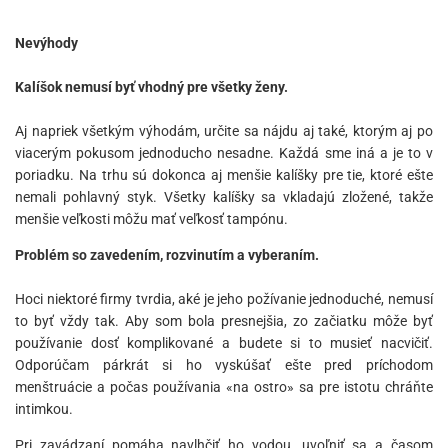
Nevýhody
Kalíšok nemusí byť vhodný pre všetky ženy.
Aj napriek všetkým výhodám, určite sa nájdu aj také, ktorým aj po
viacerým pokusom jednoducho nesadne. Každá sme iná a je to v
poriadku. Na trhu sú dokonca aj menšie kalíšky pre tie, ktoré ešte
nemali pohlavný styk. Všetky kalíšky sa vkladajú zložené, takže
menšie veľkosti môžu mať veľkosť tampónu.
Problém so zavedením, rozvinutím a vyberaním.
Hoci niektoré firmy tvrdia, aké je jeho požívanie jednoduché, nemusí
to byť vždy tak. Aby som bola presnejšia, zo začiatku môže byť
používanie dosť komplikované a budete si to musieť nacvičiť.
Odporúčam párkrát si ho vyskúšať ešte pred príchodom
menštruácie a počas používania «na ostro» sa pre istotu chráňte
intimkou.
Pri zavádzaní pomáha navlhčiť ho vodou, uvoľniť sa a časom