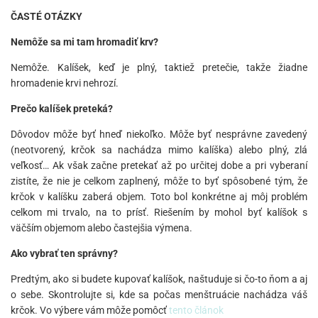
ČASTÉ OTÁZKY
Nemôže sa mi tam hromadiť krv?
Nemôže. Kalíšek, keď je plný, taktiež pretečie, takže žiadne
hromadenie krvi nehrozí.
Prečo kalíšek preteká?
Dôvodov môže byť hneď niekoľko. Môže byť nesprávne zavedený
(neotvorený, krčok sa nachádza mimo kalíška) alebo plný, zlá
veľkosť… Ak však začne pretekať až po určitej dobe a pri vyberaní
zistíte, že nie je celkom zaplnený, môže to byť spôsobené tým, že
krčok v kalíšku zaberá objem. Toto bol konkrétne aj môj problém
celkom mi trvalo, na to prísť. Riešením by mohol byť kalíšok s
väčším objemom alebo častejšia výmena.
Ako vybrať ten správny?
Predtým, ako si budete kupovať kalíšok, naštuduje si čo-to ňom a aj
o sebe. Skontrolujte si, kde sa počas menštruácie nachádza váš
krčok. Vo výbere vám môže pomôcť
tento článok