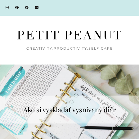
PETIT PEANUT
CREATIVITY.PRODUCTIVITY.SELF CARE
Ako si vyskladať vysnívaný diár