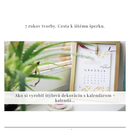
7 rokov tvorby. Cesta k šitému šperku.
Ako si vyrobiť štýlovú dekoráciu s kalendárom +
kalendá…