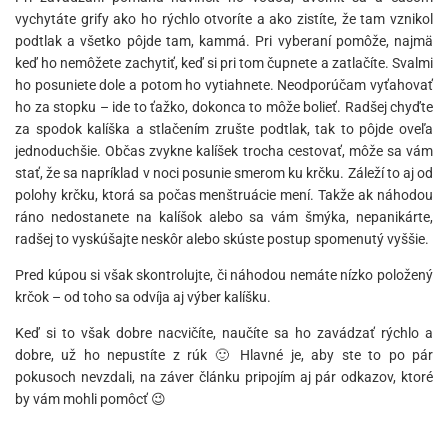
vychytáte grify ako ho rýchlo otvoríte a ako zistíte, že tam vznikol
podtlak a všetko pôjde tam, kammá. Pri vyberaní pomôže, najmä
keď ho nemôžete zachytiť, keď si pri tom čupnete a zatlačíte. Svalmi
ho posuniete dole a potom ho vytiahnete. Neodporúčam vyťahovať
ho za stopku – ide to ťažko, dokonca to môže bolieť. Radšej chyďte
za spodok kalíška a stlačením zrušte podtlak, tak to pôjde oveľa
jednoduchšie. Občas zvykne kalíšek trocha cestovať, môže sa vám
stať, že sa napríklad v noci posunie smerom ku krčku. Záleží to aj od
polohy krčku, ktorá sa počas menštruácie mení. Takže ak náhodou
ráno nedostanete na kalíšok alebo sa vám šmýka, nepanikárte,
radšej to vyskúšajte neskôr alebo skúste postup spomenutý vyššie.
Pred kúpou si však skontrolujte, či náhodou nemáte nízko položený
krčok – od toho sa odvíja aj výber kalíšku.
Keď si to však dobre nacvičíte, naučíte sa ho zavádzať rýchlo a
dobre, už ho nepustíte z rúk 🙂 Hlavné je, aby ste to po pár
pokusoch nevzdali, na záver článku pripojím aj pár odkazov, ktoré
by vám mohli pomôcť 😉