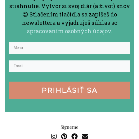
stiahnutie. Vytvor si svoj diár (a život) snov
😉 Stlačením tlačidla sa zapíšeš do
newslettera a vyjadruješ súhlas so
spracovaním osobných údajov.
PRIHLÁSIŤ SA
Sígueme