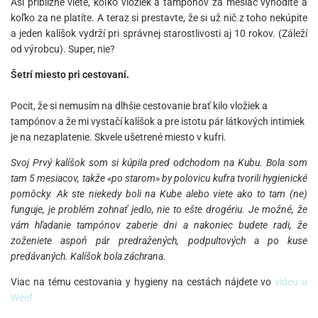
Asi približne viete, koľko vložiek a tampónov za mesiac vyhodíte a
koľko za ne platíte. A teraz si prestavte, že si už nič z toho nekúpite
a jeden kalíšok vydrží pri správnej starostlivosti aj 10 rokov. (Záleží
od výrobcu). Super, nie?
Šetrí miesto pri cestovaní.
Pocit, že si nemusím na dlhšie cestovanie brať kilo vložiek a
tampónov a že mi vystačí kalíšok a pre istotu pár látkových intimiek
je na nezaplatenie. Skvele ušetrené miesto v kufri.
Svoj Prvý kalíšok som si kúpila pred odchodom na Kubu. Bola som
tam 5 mesiacov, takže «po starom» by polovicu kufra tvorili hygienické
pomôcky. Ak ste niekedy boli na Kube alebo viete ako to tam (ne)
funguje, je problém zohnať jedlo, nie to ešte drogériu. Je možné, že
vám hľadanie tampónov zaberie dni a nakoniec budete radi, že
zoženiete aspoň pár predražených, podpultových a po kuse
predávaných. Kalíšok bola záchrana.
Viac na tému cestovania y hygieny na cestách nájdete vo
videu u
Weef.