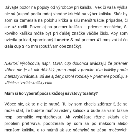
Dávajte pozor na popisy od výrobcov pri kalíšku. Vek či vaša výška
nie sú (aspoň podľa mňa) vhodné kritériá na výber kalíšku. Skôr by
som sa zamerala na polohu krčka a silu menštruácie, prípadne, či
ste už rodili. Pozor aj na priemer kalíška – priemer menšieho, S-
kového kalíšku môže byť pri ďalšej značke väčšie číslo. Aby som
uviedla príklad, spomínaný
Lunette S
má priemer 41 mm, zatiaľ čo
Gaia cup S
45 mm (používam obe značky).
Niektorí výrobcovia, napr. LENA cup dokonca uvádzajú, že priemer
vôbec nie je až tak dôležitý, preto majú v ponuke dva kalíšky podľa
intenzity krvácania. Sú ale aj ženy, ktoré rozdiely v priemere pociťujú a
väčšie a tvrdšie kalíšky cítia.
Mám si ho vyberať počas každej návštevy toalety?
Vôbec nie, ak to nie je nutné. Tu by som chcela zdôrazniť, že sa
môže stať, že budete mať zavedený kalíšok a bude sa vám ťažšie
resp. pomalšie vyprázdňovať. Ak vyskúšate rôzne sklady ale
problém pretrváva, poobzerala by som sa po mäkšom alebo
menšom kalíšku, a to najmä ak ste náchylné na zápal močových