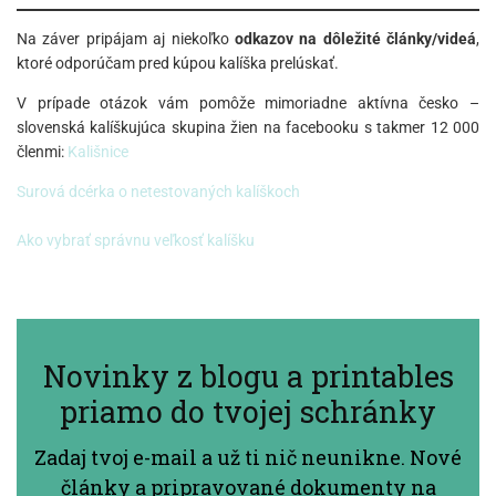
Na záver pripájam aj niekoľko
odkazov na dôležité články/videá
,
ktoré odporúčam pred kúpou kalíška prelúskať.
V prípade otázok vám pomôže mimoriadne aktívna česko –
slovenská kalíškujúca skupina žien na facebooku s takmer 12 000
členmi:
Kališnice
Surová dcérka o netestovaných kalíškoch
Ako vybrať správnu veľkosť kalíšku
Novinky z blogu a printables
priamo do tvojej schránky
Zadaj tvoj e-mail a už ti nič neunikne. Nové
články a pripravované dokumenty na