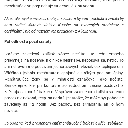
menštruácie sa preplachuje studenou čistou vodou.
Ak už ale nejakú infekciu máte, s kalíškom by som počkala a zvolila by
som radšej látkové vložky. Kupujte od overených predajcov s
certifikátmi, nie od neznámych predajcov z Aliexpresu.
Pohodlnosť a pocit čistoty
Správne zavedený kalíšok vôbec necítite. Je teda omnoho
príjemnejší na nosenie, nič nikde neškriabe, neposúva sa, netrčí. To
ani nehovorím o používaní jednorazových vložiek cez teplejšie dni.
Väčšinou je/bola menštruácia spájaná s určitým pocitom špiny.
Menštruujúce ženy sa v minulosti označovali ako nečisté.
Samozrejme, krv pri kontakte so vzduchom začína oxidovať a
začínajú sa množiť baktérie. V správne zavedenom kalíšku sa tento
proces ale nekoná, resp. sa oddaľuje natoľko, že môže byť pohodlne
zavedený až 12 hodín. Bez pachov, bez škriabania, ani o ňom
neviete.
Ja osobne, keď prestanem cítiť menštruačné bolesti a kŕče, zabúdam