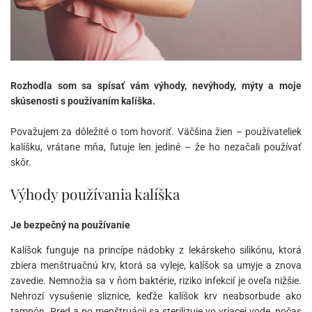
Rozhodla som sa spísať vám výhody, nevýhody, mýty a moje
skúsenosti s používaním kalíška.
Považujem za dôležité o tom hovoriť. Väčšina žien – používateliek
kalíšku, vrátane mňa, ľutuje len jediné – že ho nezačali používať
skôr.
Výhody používania kalíška
Je bezpečný na používanie
Kalíšok funguje na princípe nádobky z lekárskeho silikónu, ktorá
zbiera menštruačnú krv, ktorá sa vyleje, kalíšok sa umyje a znova
zavedie. Nemnožia sa v ňom baktérie, riziko infekcií je oveľa nižšie.
Nehrozí vysušenie sliznice, keďže kalíšok krv neabsorbude ako
tampón. Pred a po menštruácii sa sterilizuje vo vriacej vode, počas