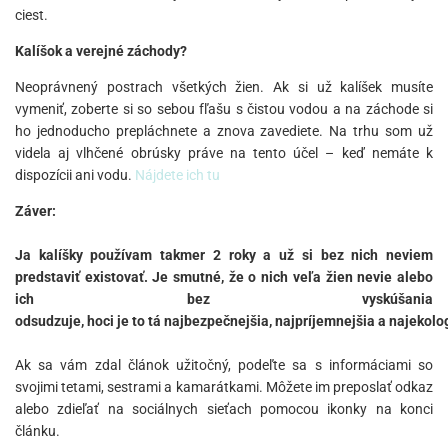
ciest.
Kalíšok a verejné záchody?
Neoprávnený postrach všetkých žien. Ak si už kalíšek musíte
vymeniť, zoberte si so sebou fľašu s čistou vodou a na záchode si
ho jednoducho prepláchnete a znova zavediete. Na trhu som už
videla aj vlhčené obrúsky práve na tento účel – keď nemáte k
dispozícii ani vodu.
Nájdete ich tu
Záver:
Ja kalíšky používam takmer 2 roky a už si bez nich neviem
predstaviť existovať. Je smutné, že o nich veľa žien nevie alebo
ich bez vyskúšania
odsudzuje, hoci je to tá najbezpečnejšia, najpríjemnejšia a najekolog
Ak sa vám zdal článok užitočný, podeľte sa s informáciami so
svojimi tetami, sestrami a kamarátkami. Môžete im preposlať odkaz
alebo zdieľať na sociálnych sieťach pomocou ikonky na konci
článku.