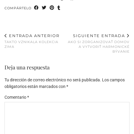
COMPÁRTELO
ENTRADA ANTERIOR
SIGUIENTE ENTRADA
TAKTO VZNIKALA KOLEKCIA
AKO SI ZORGANIZOVAŤ DOMOV
ZIMA
A VYTVORIŤ HARMONICKÉ
BÝVANIE
Deja una respuesta
Tu dirección de correo electrónico no será publicada.
Los campos
obligatorios están marcados con
*
Comentario
*